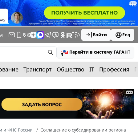
м
Войти
Eng
Перейти в систему ГАРАНТ
ование
Транспорт
Общество
IT
Профессия
П
 и ФНС России
Соглашение о субсидировании региона