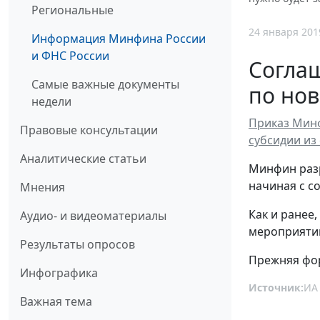
Региональные
24 января 201
Информация Минфина России
и ФНС России
Соглаш
Самые важные документы
по но
недели
Приказ Минф
Правовые консультации
субсидии из
Аналитические статьи
Минфин разр
начиная с со
Мнения
Как и ранее
Аудио- и видеоматериалы
мероприяти
Результаты опросов
Прежняя фор
Инфографика
Источник:
ИА
Важная тема