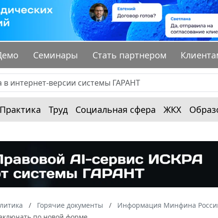
Демо
Семинары
Стать партнером
Клиента
Практика
Труд
Социальная сфера
ЖКХ
Образ
алитика
Горячие документы
Информация Минфина России
заключать по новой форме