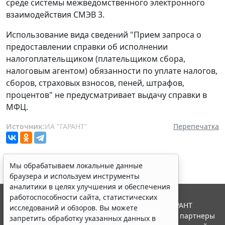
среде системы межведомственного электронного
взаимодействия СМЭВ 3.
Использование вида сведений "Прием запроса о
предоставлении справки об исполнении
налогоплательщиком (плательщиком сбора,
налоговым агентом) обязанности по уплате налогов,
сборов, страховых взносов, пеней, штрафов,
процентов" не предусматривает выдачу справки в
МФЦ.
Источник:
ИА "ГАРАНТ"
Перепечатка
Мы обрабатываем локальные данные
браузера и используем инструменты
аналитики в целях улучшения и обеспечения
работоспособности сайта, статистических
© ООО "НПП "ГАРАНТ-СЕРВИС", 2026. Система ГАРАНТ
исследований и обзоров. Вы можете
выпускается с 1990 года. Компания "Гарант" и ее партнеры
запретить обработку указанных данных в