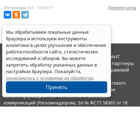
Источник:
ИА "ГАРАНТ"
Перепечатка
Мы обрабатываем локальные данные
браузера и используем инструменты
аналитики в целях улучшения и обеспечения
работоспособности сайта, статистических
© ООО "НПП "ГАРАНТ-СЕРВИС", 2026. Система ГАРАНТ
исследований и обзоров. Вы можете
выпускается с 1990 года. Компания "Гарант" и ее партнеры
запретить обработку указанных данных в
являются участниками Российской ассоциации правовой
настройках браузера. Пожалуйста,
информации ГАРАНТ.
ознакомьтесь с условиями их обработки
.
Портал ГАРАНТ.РУ зарегистрирован в качестве сетевого
Принять
издания Федеральной службой по надзору в сфере
связи,информационных технологий и массовых
коммуникаций (Роскомнадзором), Эл № ФС77-58365 от 18
июня 2014 года.
16+
Контакты
8-800-200-88-88