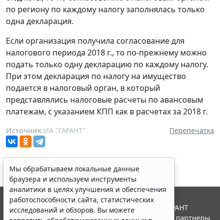
по региону по каждому налогу заполнялась только
одна декларация.
Если организация получила согласование для
налогового периода 2018 г., то по-прежнему можно
подать только одну декларацию по каждому налогу.
При этом декларация по налогу на имущество
подается в налоговый орган, в который
представлялись налоговые расчеты по авансовым
платежам, с указанием КПП как в расчетах за 2018 г.
Источник:
ИА "ГАРАНТ"
Перепечатка
Мы обрабатываем локальные данные
браузера и используем инструменты
аналитики в целях улучшения и обеспечения
работоспособности сайта, статистических
© ООО "НПП "ГАРАНТ-СЕРВИС", 2026. Система ГАРАНТ
исследований и обзоров. Вы можете
выпускается с 1990 года. Компания "Гарант" и ее партнеры