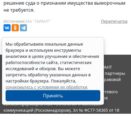
решение суда о признании имущества выморочным
не требуется.
Источник:
ИА "ГАРАНТ"
Перепечатка
Мы обрабатываем локальные данные
браузера и используем инструменты
аналитики в целях улучшения и обеспечения
работоспособности сайта, статистических
© ООО "НПП "ГАРАНТ-СЕРВИС", 2026. Система ГАРАНТ
исследований и обзоров. Вы можете
выпускается с 1990 года. Компания "Гарант" и ее партнеры
запретить обработку указанных данных в
являются участниками Российской ассоциации правовой
настройках браузера. Пожалуйста,
информации ГАРАНТ.
ознакомьтесь с условиями их обработки
.
Портал ГАРАНТ.РУ зарегистрирован в качестве сетевого
Принять
издания Федеральной службой по надзору в сфере
связи,информационных технологий и массовых
коммуникаций (Роскомнадзором), Эл № ФС77-58365 от 18
июня 2014 года.
16+