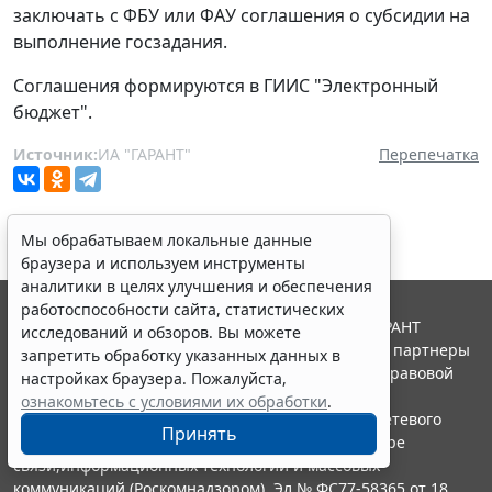
заключать с ФБУ или ФАУ соглашения о субсидии на
выполнение госзадания.
Соглашения формируются в ГИИС "Электронный
бюджет".
Источник:
ИА "ГАРАНТ"
Перепечатка
Мы обрабатываем локальные данные
браузера и используем инструменты
аналитики в целях улучшения и обеспечения
работоспособности сайта, статистических
© ООО "НПП "ГАРАНТ-СЕРВИС", 2026. Система ГАРАНТ
исследований и обзоров. Вы можете
выпускается с 1990 года. Компания "Гарант" и ее партнеры
запретить обработку указанных данных в
являются участниками Российской ассоциации правовой
настройках браузера. Пожалуйста,
информации ГАРАНТ.
ознакомьтесь с условиями их обработки
.
Портал ГАРАНТ.РУ зарегистрирован в качестве сетевого
Принять
издания Федеральной службой по надзору в сфере
связи,информационных технологий и массовых
коммуникаций (Роскомнадзором), Эл № ФС77-58365 от 18