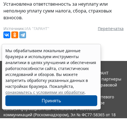
Установлена ответственность за неуплату или
неполную уплату сумм налога, сбора, страховых
взносов.
Источник:
ИА "ГАРАНТ"
Перепечатка
Мы обрабатываем локальные данные
браузера и используем инструменты
аналитики в целях улучшения и обеспечения
работоспособности сайта, статистических
© ООО "НПП "ГАРАНТ-СЕРВИС", 2026. Система ГАРАНТ
исследований и обзоров. Вы можете
выпускается с 1990 года. Компания "Гарант" и ее партнеры
запретить обработку указанных данных в
являются участниками Российской ассоциации правовой
настройках браузера. Пожалуйста,
информации ГАРАНТ.
ознакомьтесь с условиями их обработки
.
Портал ГАРАНТ.РУ зарегистрирован в качестве сетевого
Принять
издания Федеральной службой по надзору в сфере
связи,информационных технологий и массовых
коммуникаций (Роскомнадзором), Эл № ФС77-58365 от 18
июня 2014 года.