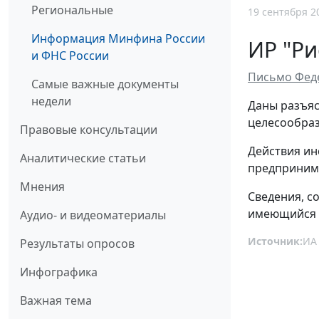
Региональные
19 сентября 2
Информация Минфина России
ИР "Ри
и ФНС России
Письмо Феде
Самые важные документы
недели
Даны разъяс
целесообраз
Правовые консультации
Действия ин
Аналитические статьи
предпринима
Мнения
Сведения, с
имеющийся в
Аудио- и видеоматериалы
Источник:
ИА
Результаты опросов
Инфографика
Важная тема