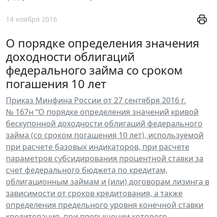
14 ноября 2016
О порядке определения значения
доходности облигаций
федерального займа со сроком
погашения 10 лет
Приказ Минфина России от 27 сентября 2016 г.
№ 167н “О порядке определения значений кривой
бескупонной доходности облигаций федерального
займа (со сроком погашения 10 лет), используемой
при расчете базовых индикаторов, при расчете
параметров субсидирования процентной ставки за
счет федерального бюджета по кредитам,
облигационным займам и (или) договорам лизинга в
зависимости от сроков кредитования, а также
определения предельного уровня конечной ставки
кредитования, при превышении которого