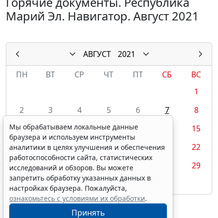
Горячие документы. Республика
Марий Эл. Навигатор. Август 2021
АВГУСТ
2021
ПН
ВТ
СР
ЧТ
ПТ
СБ
ВС
1
2
3
4
5
6
7
8
Мы обрабатываем локальные данные
9
10
11
12
13
14
15
браузера и используем инструменты
16
17
18
19
20
21
22
аналитики в целях улучшения и обеспечения
работоспособности сайта, статистических
23
24
25
26
27
28
29
исследований и обзоров. Вы можете
запретить обработку указанных данных в
30
31
настройках браузера. Пожалуйста,
ознакомьтесь с условиями их обработки
.
Принять