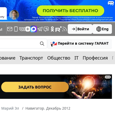
м
Войти
Eng
Перейти в систему ГАРАНТ
ование
Транспорт
Общество
IT
Профессия
П
а Марий Эл
Навигатор. Декабрь 2012