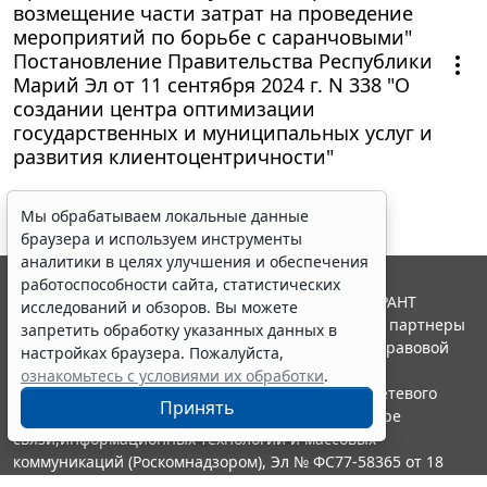
возмещение части затрат на проведение
мероприятий по борьбе с саранчовыми"
Постановление Правительства Республики
Марий Эл от 11 сентября 2024 г. N 338 "О
создании центра оптимизации
государственных и муниципальных услуг и
развития клиентоцентричности"
Мы обрабатываем локальные данные
браузера и используем инструменты
аналитики в целях улучшения и обеспечения
работоспособности сайта, статистических
© ООО "НПП "ГАРАНТ-СЕРВИС", 2026. Система ГАРАНТ
исследований и обзоров. Вы можете
выпускается с 1990 года. Компания "Гарант" и ее партнеры
запретить обработку указанных данных в
являются участниками Российской ассоциации правовой
настройках браузера. Пожалуйста,
информации ГАРАНТ.
ознакомьтесь с условиями их обработки
.
Портал ГАРАНТ.РУ зарегистрирован в качестве сетевого
Принять
издания Федеральной службой по надзору в сфере
связи,информационных технологий и массовых
коммуникаций (Роскомнадзором), Эл № ФС77-58365 от 18
июня 2014 года.