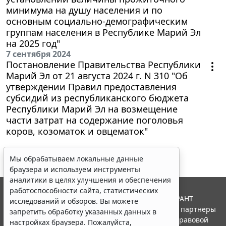
минимума на душу населения и по
основным социально-демографическим
группам населения в Республике Марий Эл
на 2025 год"
7 сентября 2024
Постановление Правительства Республики
Марий Эл от 21 августа 2024 г. N 310 "Об
утверждении Правил предоставления
субсидий из республиканского бюджета
Республики Марий Эл на возмещение
части затрат на содержание поголовья
коров, козоматок и овцематок"
Мы обрабатываем локальные данные
браузера и используем инструменты
аналитики в целях улучшения и обеспечения
работоспособности сайта, статистических
© ООО "НПП "ГАРАНТ-СЕРВИС", 2026. Система ГАРАНТ
исследований и обзоров. Вы можете
выпускается с 1990 года. Компания "Гарант" и ее партнеры
запретить обработку указанных данных в
являются участниками Российской ассоциации правовой
настройках браузера. Пожалуйста,