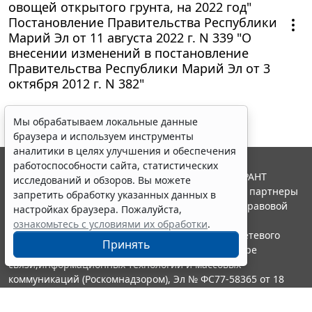
овощей открытого грунта, на 2022 год"
Постановление Правительства Республики
Марий Эл от 11 августа 2022 г. N 339 "О
внесении изменений в постановление
Правительства Республики Марий Эл от 3
октября 2012 г. N 382"
Мы обрабатываем локальные данные
браузера и используем инструменты
аналитики в целях улучшения и обеспечения
работоспособности сайта, статистических
© ООО "НПП "ГАРАНТ-СЕРВИС", 2026. Система ГАРАНТ
исследований и обзоров. Вы можете
выпускается с 1990 года. Компания "Гарант" и ее партнеры
запретить обработку указанных данных в
являются участниками Российской ассоциации правовой
настройках браузера. Пожалуйста,
информации ГАРАНТ.
ознакомьтесь с условиями их обработки
.
Портал ГАРАНТ.РУ зарегистрирован в качестве сетевого
Принять
издания Федеральной службой по надзору в сфере
связи,информационных технологий и массовых
коммуникаций (Роскомнадзором), Эл № ФС77-58365 от 18
июня 2014 года.