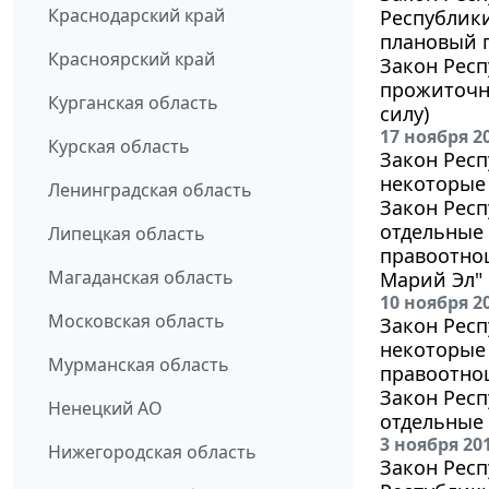
Краснодарский край
Республики
плановый п
Красноярский край
Закон Респ
прожиточно
Курганская область
силу)
17 ноября 2
Курская область
Закон Респ
некоторые
Ленинградская область
Закон Респ
отдельные
Липецкая область
правоотно
Магаданская область
Марий Эл"
10 ноября 2
Московская область
Закон Респ
некоторые
Мурманская область
правоотно
Закон Респ
Ненецкий АО
отдельные
3 ноября 20
Нижегородская область
Закон Респ