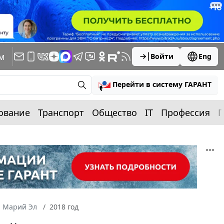
м
Войти
Eng
Перейти в систему ГАРАНТ
ование
Транспорт
Общество
IT
Профессия
П
а Марий Эл
2018 год