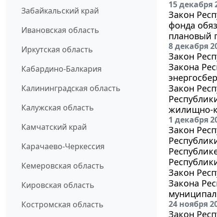
15 декабря 
Забайкальский край
Закон Респ
фонда обяз
Ивановская область
плановый п
8 декабря 2
Иркутская область
Закон Респ
Закона Ре
Кабардино-Балкария
энергосбе
Закон Респ
Калининградская область
Республики
Калужская область
жилищно-к
1 декабря 2
Камчатский край
Закон Респ
Республики
Карачаево-Черкессия
Республик
Республик
Кемеровская область
Закон Респ
Закона Рес
Кировская область
муниципал
24 ноября 2
Костромская область
Закон Респ