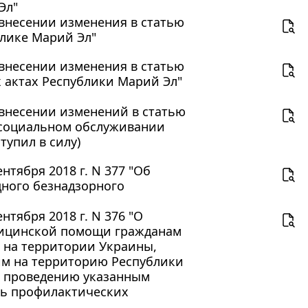
Эл"
О внесении изменения в статью
блике Марий Эл"
О внесении изменения в статью
 актах Республики Марий Эл"
О внесении изменений в статью
 социальном обслуживании
тупил в силу)
тября 2018 г. N 377 "Об
дного безнадзорного
тября 2018 г. N 376 "О
едицинской помощи гражданам
 на территории Украины,
м на территорию Республики
по проведению указанным
рь профилактических