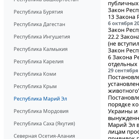
публичных
Закон Респ
Республика Бурятия
13 Закона 
6 октября 2
Республика Дагестан
Закон Респ
22.2 Закон
Республика Ингушетия
(не вступил
Республика Калмыкия
Закон Респ
6 Закона 
Республика Карелия
отдельных 
29 сентября
Республика Коми
Постановле
установлен
Республика Крым
животного"
Постановле
Республика Марий Эл
порядке к
Украины и
Республика Мордовия
вынужденн
Республика Саха (Якутия)
Марий Эл в
лицам про
Северная Осетия-Алания
прививок 