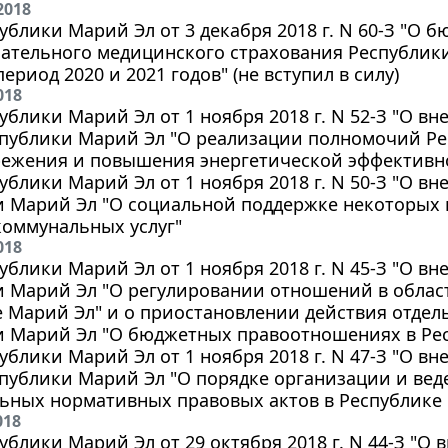
2018
ублики Марий Эл от 3 декабря 2018 г. N 60-З "О 
ательного медицинского страхования Республики
ериод 2020 и 2021 годов" (не вступил в силу)
018
ублики Марий Эл от 1 ноября 2018 г. N 52-З "О в
спублики Марий Эл "О реализации полномочий Ре
режения и повышения энергетической эффективн
ублики Марий Эл от 1 ноября 2018 г. N 50-З "О в
 Марий Эл "О социальной поддержке некоторых 
оммунальных услуг"
018
ублики Марий Эл от 1 ноября 2018 г. N 45-З "О в
 Марий Эл "О регулировании отношений в област
е Марий Эл" и о приостановлении действия отде
и Марий Эл "О бюджетных правоотношениях в Ре
ублики Марий Эл от 1 ноября 2018 г. N 47-З "О в
публики Марий Эл "О порядке организации и вед
ьных нормативных правовых актов в Республике
018
ублики Марий Эл от 29 октября 2018 г. N 44-З "О