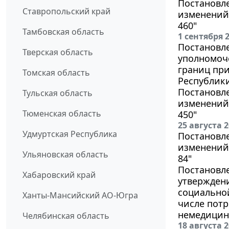
Постановле
Ставропольский край
изменений 
460"
Тамбовская область
1 сентября 
Постановле
Тверская область
уполномоч
границ пр
Томская область
Республик
Постановле
Тульская область
изменений 
Тюменская область
450"
25 августа 
Удмуртская Республика
Постановле
изменений 
Ульяновская область
84"
Постановле
Хабаровский край
утвержден
социально
Ханты-Мансийский АО-Югра
числе пот
немедицин
Челябинская область
18 августа 