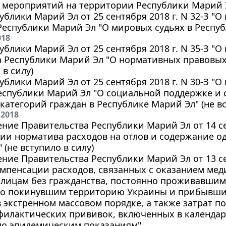
 мероприятий на территории Республики Марий 
ублики Марий Эл от 25 сентября 2018 г. N 32-З "
Республики Марий Эл "О мировых судьях в Респу
018
ублики Марий Эл от 25 сентября 2018 г. N 35-З "
а Республики Марий Эл "О нормативных правовых
 в силу)
ублики Марий Эл от 25 сентября 2018 г. N 30-З "
Республики Марий Эл "О социальной поддержке и
категорий граждан в Республике Марий Эл" (не вс
 2018
ние Правительства Республики Марий Эл от 14 сен
ии норматива расходов на отлов и содержание о
 (не вступило в силу)
ние Правительства Республики Марий Эл от 13 сен
омпенсации расходов, связанных с оказанием м
 лицам без гражданства, постоянно проживавшим
о покинувшим территорию Украины и прибывши
 экстренном массовом порядке, а также затрат 
филактических прививок, включенных в календа
по эпидемическим показаниям"