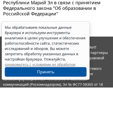
Республики Марий Эл в связи с принятием
Федерального закона "Об образовании в
Российской Федерации"
Мы обрабатываем локальные данные
браузера и используем инструменты
аналитики в целях улучшения и обеспечения
работоспособности сайта, статистических
© ООО "НПП "ГАРАНТ-СЕРВИС", 2026. Система ГАРАНТ
исследований и обзоров. Вы можете
выпускается с 1990 года. Компания "Гарант" и ее партнеры
запретить обработку указанных данных в
являются участниками Российской ассоциации правовой
настройках браузера. Пожалуйста,
информации ГАРАНТ.
ознакомьтесь с условиями их обработки
.
Портал ГАРАНТ.РУ зарегистрирован в качестве сетевого
Принять
издания Федеральной службой по надзору в сфере
связи,информационных технологий и массовых
коммуникаций (Роскомнадзором), Эл № ФС77-58365 от 18
июня 2014 года.
16+
Контакты
8-800-200-88-88