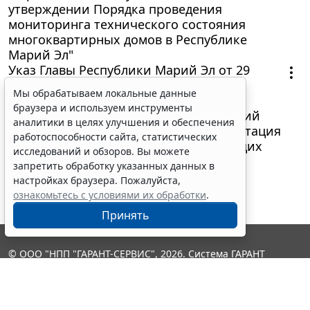
утверждении Порядка проведения
мониторинга технического состояния
многоквартирных домов в Республике
Марий Эл"
Указ Главы Республики Марий Эл от 29
августа 2013 г. N 146 "Об утверждении
Мы обрабатываем локальные данные
перечня должностей государственной
браузера и используем инструменты
гражданской службы Республики Марий
аналитики в целях улучшения и обеспечения
Эл, по которым предусматривается ротация
работоспособности сайта, статистических
государственных гражданских служащих
исследований и обзоров. Вы можете
Республики Марий Эл"
запретить обработку указанных данных в
настройках браузера. Пожалуйста,
ознакомьтесь с условиями их обработки
.
Принять
© ООО "НПП "ГАРАНТ-СЕРВИС", 2026. Система ГАРАНТ
выпускается с 1990 года. Компания "Гарант" и ее партнеры
являются участниками Российской ассоциации правовой
информации ГАРАНТ.