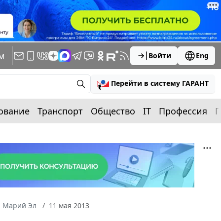
м
Войти
Eng
Перейти в систему ГАРАНТ
ование
Транспорт
Общество
IT
Профессия
П
а Марий Эл
11 мая 2013