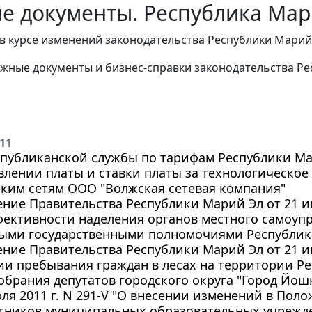
е документы. Республика Мари
в курсе изменений законодательства Республики Марий
жные документы и бизнес-справки законодательства Ре
011
публиканской службы по тарифам Республики Мари
влении платы и ставки платы за технологическое
ким сетям ООО "Волжская сетевая компания"
ние Правительства Республики Марий Эл от 21 ию
фективности наделения органов местного самоуп
ными государственными полномочиями Республик
ние Правительства Республики Марий Эл от 21 ию
и пребывания граждан в лесах на территории Р
брания депутатов городского округа "Город Йо
юля 2011 г. N 291-V "О внесении изменений в Пол
тников муниципальных образовательных учрежде