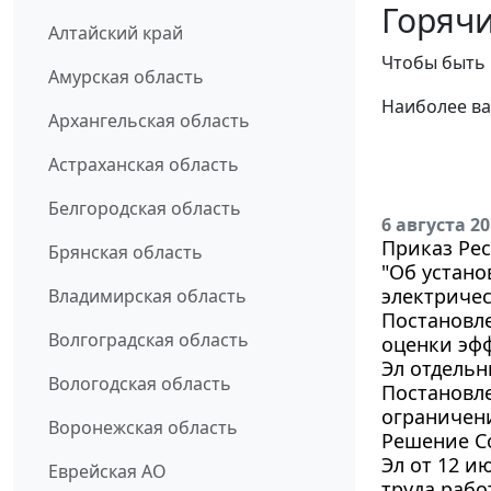
Горячи
Алтайский край
Чтобы быть 
Амурская область
Наиболее ва
Архангельская область
Астраханская область
Белгородская область
6 августа 2
Приказ Рес
Брянская область
"Об устано
электричес
Владимирская область
Постановле
Волгоградская область
оценки эф
Эл отдель
Вологодская область
Постановле
ограничени
Воронежская область
Решение Со
Эл от 12 и
Еврейская АО
труда рабо