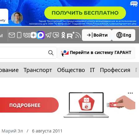
м
Войти
Eng
Перейти в систему ГАРАНТ
ование
Транспорт
Общество
IT
Профессия
П
а Марий Эл
6 августа 2011