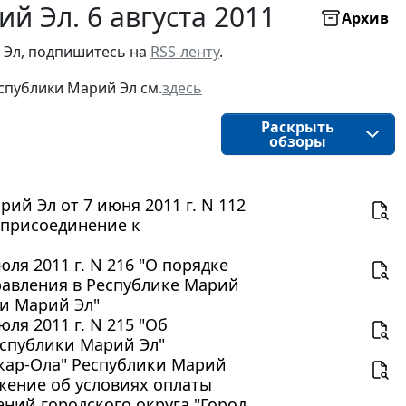
й Эл. 6 августа 2011
Архив
 Эл, подпишитесь на
RSS-ленту
.
спублики Марий Эл см.
здесь
Раскрыть
обзоры
й Эл от 7 июня 2011 г. N 112
 присоединение к
ля 2011 г. N 216 "О порядке
равления в Республике Марий
и Марий Эл"
ля 2011 г. N 215 "Об
еспублики Марий Эл"
шкар-Ола" Республики Марий
ожение об условиях оплаты
ний городского округа "Город