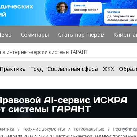
Демо
Семинары
Стать партнером
Клиента
Практика
Труд
Социальная сфера
ЖКХ
Образ
алитика
Горячие документы
Региональные
Республик
0 февраля 2003 г. N 42 "О республиканской целевой программе 