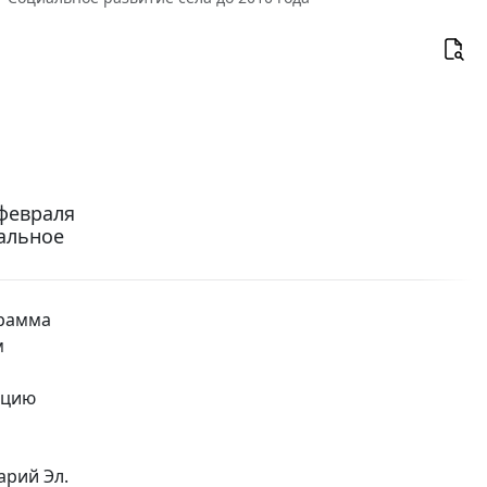
февраля
иальное
рамма
м
ацию
арий Эл.