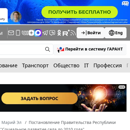
м
Войти
Eng
Перейти в систему ГАРАНТ
ование
Транспорт
Общество
IT
Профессия
П
а Марий Эл
Постановление Правительства Республики
"Социальное развитие села до 2010 года"