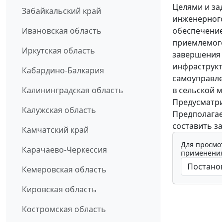
Целями и за
Забайкальский край
инженерного
обеспечение
Ивановская область
приемлемого
Иркутская область
завершения
инфраструкт
Кабардино-Балкария
самоуправле
в сельской 
Калининградская область
Предусматри
Калужская область
Предполага
составить за
Камчатский край
Для просмо
Карачаево-Черкессия
применения
Кемеровская область
Кировская область
Костромская область