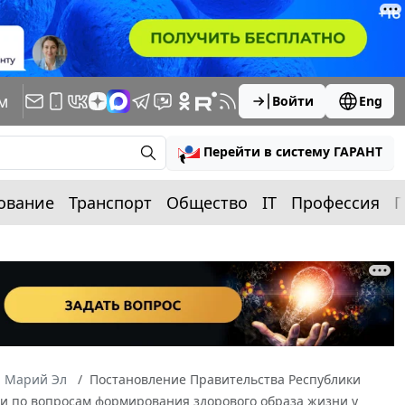
м
Войти
Eng
Перейти в систему ГАРАНТ
ование
Транспорт
Общество
IT
Профессия
П
а Марий Эл
Постановление Правительства Республики
ии по вопросам формирования здорового образа жизни у