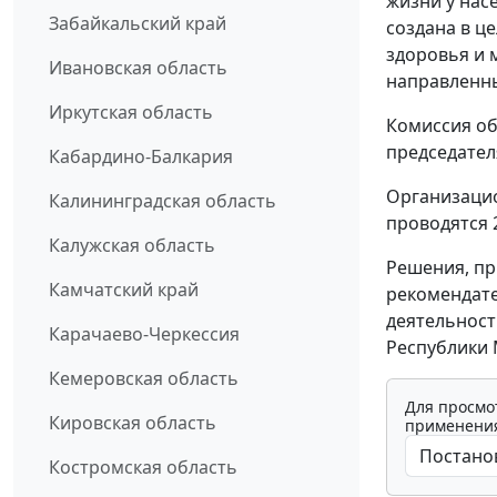
жизни у нас
Забайкальский край
создана в ц
здоровья и 
Ивановская область
направленны
Иркутская область
Комиссия об
председател
Кабардино-Балкария
Организацио
Калининградская область
проводятся 2
Калужская область
Решения, пр
Камчатский край
рекомендате
деятельност
Карачаево-Черкессия
Республики 
Кемеровская область
Для просмо
Кировская область
применения
Костромская область