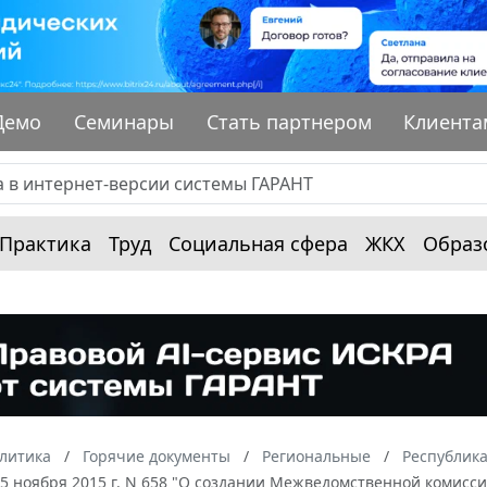
Демо
Семинары
Стать партнером
Клиента
Практика
Труд
Социальная сфера
ЖКХ
Образ
алитика
Горячие документы
Региональные
Республик
5 ноября 2015 г. N 658 "О создании Межведомственной комисс