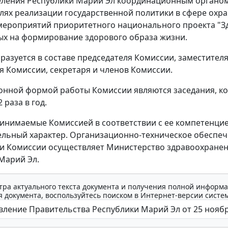
еления Республики Марий Эл координационным органо
елях реализации государственной политики в сфере охр
мероприятий приоритетного национального проекта "З
х на формирование здорового образа жизни.
разуется в составе председателя Комиссии, заместител
я Комиссии, секретаря и членов Комиссии.
нной формой работы Комиссии являются заседания, к
 раза в год.
инимаемые Комиссией в соответствии с ее компетенци
льный характер. Организационно-техническое обеспе
и Комиссии осуществляет Министерство здравоохране
Марий Эл.
тра актуального текста документа и получения полной информа
 документа, воспользуйтесь поиском в Интернет-версии систе