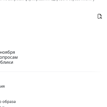
 ноября
вопросам
ублики
ния
о образа