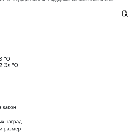
З "О
й Эл "О
а закон
ых наград
 и размер