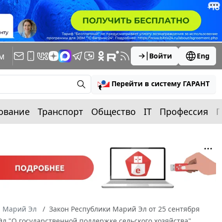
м
Войти
Eng
Перейти в систему ГАРАНТ
ование
Транспорт
Общество
IT
Профессия
П
а Марий Эл
Закон Республики Марий Эл от 25 сентября
Эл "О государственной поддержке сельского хозяйства"