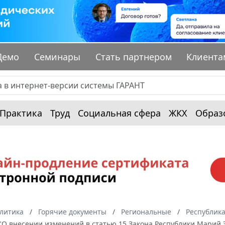
Демо
Семинары
Стать партнером
Клиента
Практика
Труд
Социальная сфера
ЖКХ
Образ
алитика
Горячие документы
Региональные
Республик
З "О внесении изменений в статью 15 Закона Республики Марий 