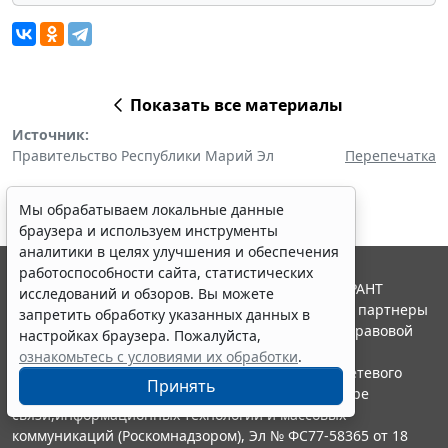
Показать все материалы
Источник:
Правительство Республики Марий Эл
Перепечатка
Мы обрабатываем локальные данные
браузера и используем инструменты
аналитики в целях улучшения и обеспечения
работоспособности сайта, статистических
© ООО "НПП "ГАРАНТ-СЕРВИС", 2026. Система ГАРАНТ
исследований и обзоров. Вы можете
выпускается с 1990 года. Компания "Гарант" и ее партнеры
запретить обработку указанных данных в
являются участниками Российской ассоциации правовой
настройках браузера. Пожалуйста,
информации ГАРАНТ.
ознакомьтесь с условиями их обработки
.
Портал ГАРАНТ.РУ зарегистрирован в качестве сетевого
Принять
издания Федеральной службой по надзору в сфере
связи,информационных технологий и массовых
коммуникаций (Роскомнадзором), Эл № ФС77-58365 от 18