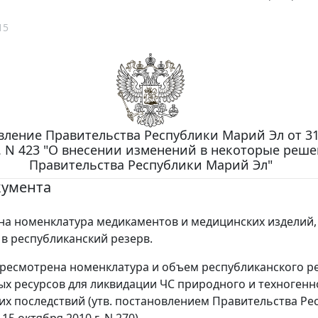
15
вление Правительства Республики Марий Эл от 3
г. N 423 "О внесении изменений в некоторые реш
Правительства Республики Марий Эл"
кумента
а номенклатура медикаментов и медицинских изделий,
в республиканский резерв.
ресмотрена номенклатура и объем республиканского р
х ресурсов для ликвидации ЧС природного и техногенн
 их последствий (утв. постановлением Правительства Ре
15 октября 2010 г. N 270).