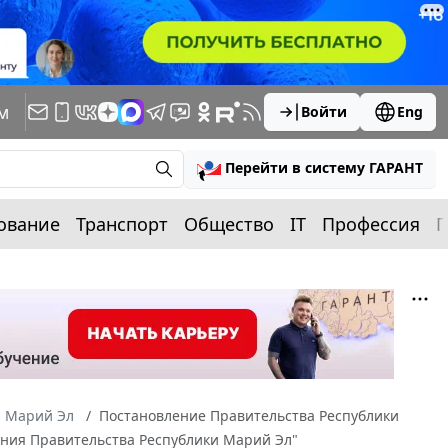
м
Войти
Eng
Перейти в систему ГАРАНТ
ование
Транспорт
Общество
IT
Профессия
П
а Марий Эл
Постановление Правительства Республики
ения Правительства Республики Марий Эл"