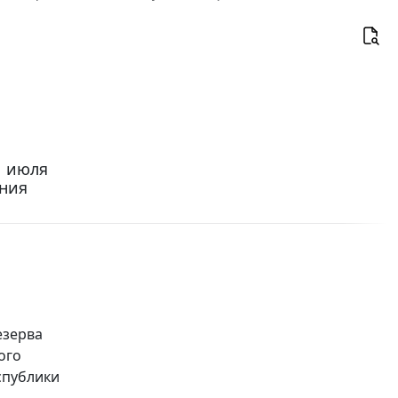
1 июля
ения
езерва
ого
спублики