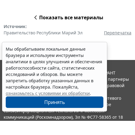
Показать все материалы
Источник:
Правительство Республики Марий Эл
Перепечатка
Мы обрабатываем локальные данные
браузера и используем инструменты
аналитики в целях улучшения и обеспечения
работоспособности сайта, статистических
© ООО "НПП "ГАРАНТ-СЕРВИС", 2026. Система ГАРАНТ
исследований и обзоров. Вы можете
выпускается с 1990 года. Компания "Гарант" и ее партнеры
запретить обработку указанных данных в
являются участниками Российской ассоциации правовой
настройках браузера. Пожалуйста,
информации ГАРАНТ.
ознакомьтесь с условиями их обработки
.
Портал ГАРАНТ.РУ зарегистрирован в качестве сетевого
Принять
издания Федеральной службой по надзору в сфере
связи,информационных технологий и массовых
коммуникаций (Роскомнадзором), Эл № ФС77-58365 от 18
июня 2014 года.
16+