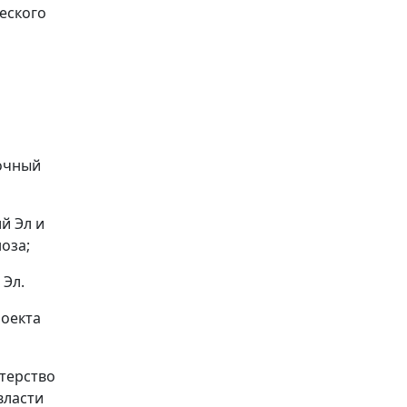
еского
рочный
й Эл и
оза;
 Эл.
роекта
терство
власти