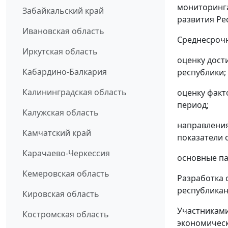
мониторинга
Забайкальский край
развития Ре
Ивановская область
Среднесрочн
Иркутская область
оценку дост
Кабардино-Балкария
республики;
Калининградская область
оценку факт
период;
Калужская область
направления
Камчатский край
показатели 
Карачаево-Черкессия
основные па
Кемеровская область
Разработка 
республикан
Кировская область
Участниками
Костромская область
экономическ