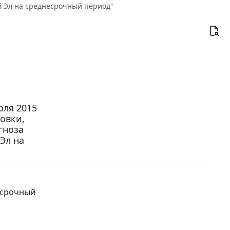
й Эл на среднесрочный период"
юля 2015
овки,
гноза
Эл на
есрочный