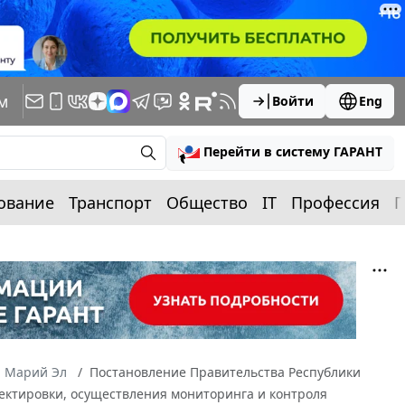
м
Войти
Eng
Перейти в систему ГАРАНТ
ование
Транспорт
Общество
IT
Профессия
П
а Марий Эл
Постановление Правительства Республики
ректировки, осуществления мониторинга и контроля