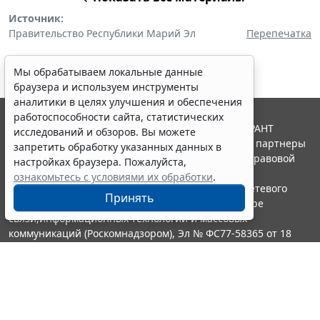
Источник:
Правительство Республики Марий Эл
Перепечатка
Мы обрабатываем локальные данные
браузера и используем инструменты
аналитики в целях улучшения и обеспечения
работоспособности сайта, статистических
© ООО "НПП "ГАРАНТ-СЕРВИС", 2026. Система ГАРАНТ
исследований и обзоров. Вы можете
выпускается с 1990 года. Компания "Гарант" и ее партнеры
запретить обработку указанных данных в
являются участниками Российской ассоциации правовой
настройках браузера. Пожалуйста,
информации ГАРАНТ.
ознакомьтесь с условиями их обработки
.
Портал ГАРАНТ.РУ зарегистрирован в качестве сетевого
Принять
издания Федеральной службой по надзору в сфере
связи,информационных технологий и массовых
коммуникаций (Роскомнадзором), Эл № ФС77-58365 от 18
июня 2014 года.
16+
Контакты
8-800-200-88-88