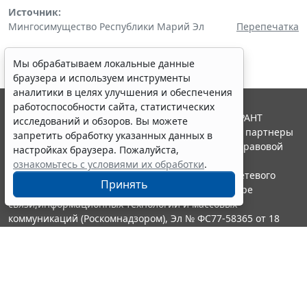
Источник:
Мингосимущество Республики Марий Эл
Перепечатка
Мы обрабатываем локальные данные
браузера и используем инструменты
аналитики в целях улучшения и обеспечения
работоспособности сайта, статистических
© ООО "НПП "ГАРАНТ-СЕРВИС", 2026. Система ГАРАНТ
исследований и обзоров. Вы можете
выпускается с 1990 года. Компания "Гарант" и ее партнеры
запретить обработку указанных данных в
являются участниками Российской ассоциации правовой
настройках браузера. Пожалуйста,
информации ГАРАНТ.
ознакомьтесь с условиями их обработки
.
Портал ГАРАНТ.РУ зарегистрирован в качестве сетевого
Принять
издания Федеральной службой по надзору в сфере
связи,информационных технологий и массовых
коммуникаций (Роскомнадзором), Эл № ФС77-58365 от 18
июня 2014 года.
16+
Контакты
8-800-200-88-88