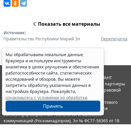
Показать все материалы
Источник:
Правительство Республики Марий Эл
Перепечатка
Мы обрабатываем локальные данные
браузера и используем инструменты
аналитики в целях улучшения и обеспечения
работоспособности сайта, статистических
© ООО "НПП "ГАРАНТ-СЕРВИС", 2026. Система ГАРАНТ
исследований и обзоров. Вы можете
выпускается с 1990 года. Компания "Гарант" и ее партнеры
запретить обработку указанных данных в
являются участниками Российской ассоциации правовой
настройках браузера. Пожалуйста,
информации ГАРАНТ.
ознакомьтесь с условиями их обработки
.
Портал ГАРАНТ.РУ зарегистрирован в качестве сетевого
Принять
издания Федеральной службой по надзору в сфере
связи,информационных технологий и массовых
коммуникаций (Роскомнадзором), Эл № ФС77-58365 от 18
июня 2014 года.