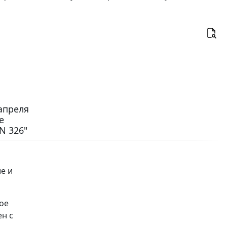
апреля
е
N 326"
е и
ое
ен с