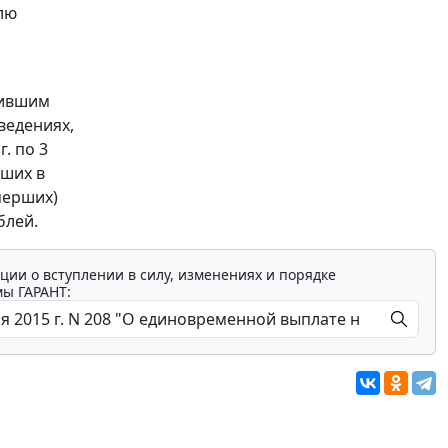
лю
дившим
ведениях,
. по 3
бших в
мерших)
блей.
ции о вступлении в силу, изменениях и порядке
мы ГАРАНТ: