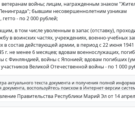
 ветеранам войны; лицам, награжденным знаком "Жите
 Ленинграда"; бывшим несовершеннолетним узникам
 гетто - по 2 000 рублей;
щим, в том числе уволенным в запас (отставку), прохо
жбу в воинских частях, учреждениях, военно-учебных за
 в состав действующей армии, в период с 22 июня 1941 г
45 г. не менее 6 месяцев; вдовам военнослужащих, поги
ы с Финляндией, войны с Японией; вдовам погибших (у
 участников Великой Отечественной войны - по 1 000 ру
тра актуального текста документа и получения полной информа
 документа, воспользуйтесь поиском в Интернет-версии систе