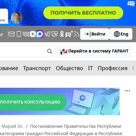
м
Войти
Eng
Перейти в систему ГАРАНТ
ование
Транспорт
Общество
IT
Профессия
П
а Марий Эл
Постановление Правительства Республики
 категориям граждан Российской Федерации в Республике