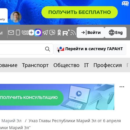
м
Войти
Eng
Перейти в систему ГАРАНТ
ование
Транспорт
Общество
IT
Профессия
П
а Марий Эл
Указ Главы Республики Марий Эл от 6 апреля
блики Марий Эл"