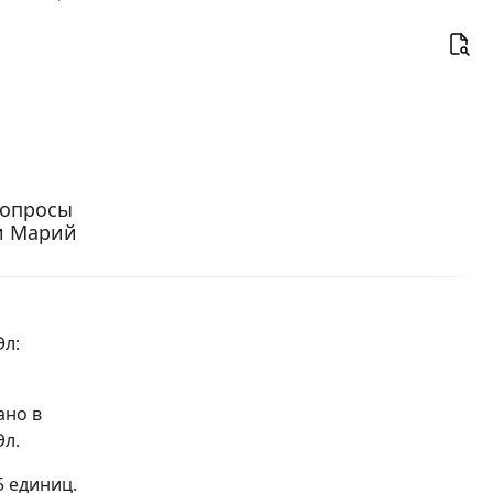
Вопросы
и Марий
Эл:
ано в
Эл.
5 единиц.