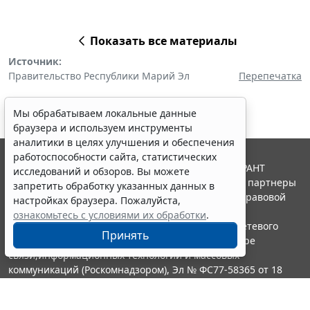
Показать все материалы
Источник:
Правительство Республики Марий Эл
Перепечатка
Мы обрабатываем локальные данные
браузера и используем инструменты
аналитики в целях улучшения и обеспечения
работоспособности сайта, статистических
© ООО "НПП "ГАРАНТ-СЕРВИС", 2026. Система ГАРАНТ
исследований и обзоров. Вы можете
выпускается с 1990 года. Компания "Гарант" и ее партнеры
запретить обработку указанных данных в
являются участниками Российской ассоциации правовой
настройках браузера. Пожалуйста,
информации ГАРАНТ.
ознакомьтесь с условиями их обработки
.
Портал ГАРАНТ.РУ зарегистрирован в качестве сетевого
Принять
издания Федеральной службой по надзору в сфере
связи,информационных технологий и массовых
коммуникаций (Роскомнадзором), Эл № ФС77-58365 от 18
июня 2014 года.
16+