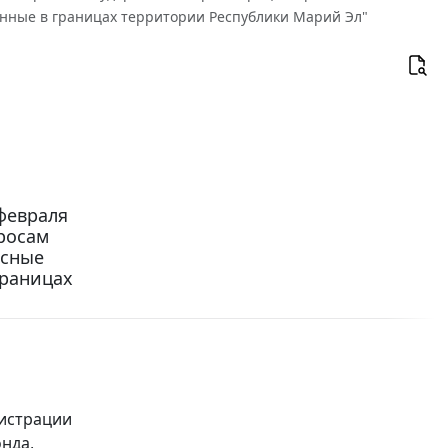
женные в границах территории Республики Марий Эл"
февраля
просам
есные
границах
гистрации
онда,