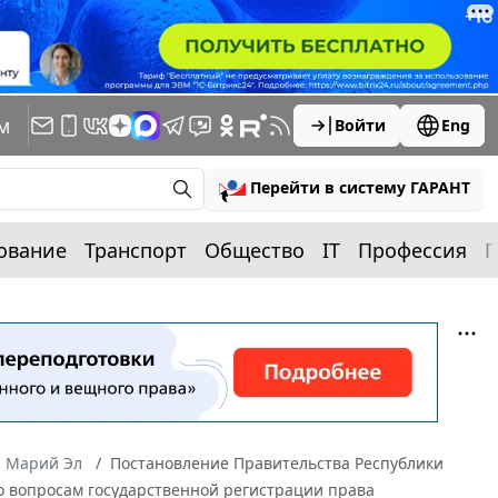
м
Войти
Eng
Перейти в систему ГАРАНТ
ование
Транспорт
Общество
IT
Профессия
П
а Марий Эл
Постановление Правительства Республики
по вопросам государственной регистрации права