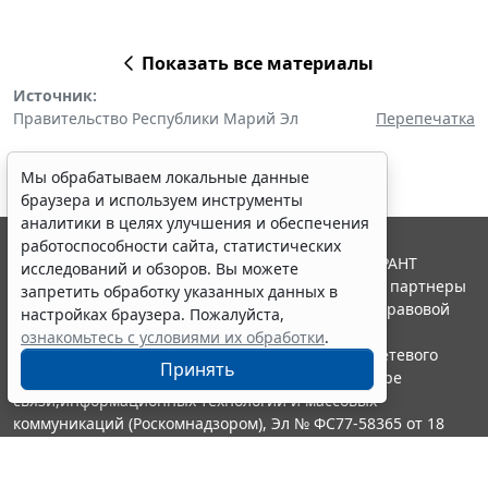
Показать все материалы
Источник:
Правительство Республики Марий Эл
Перепечатка
Мы обрабатываем локальные данные
браузера и используем инструменты
аналитики в целях улучшения и обеспечения
работоспособности сайта, статистических
© ООО "НПП "ГАРАНТ-СЕРВИС", 2026. Система ГАРАНТ
исследований и обзоров. Вы можете
выпускается с 1990 года. Компания "Гарант" и ее партнеры
запретить обработку указанных данных в
являются участниками Российской ассоциации правовой
настройках браузера. Пожалуйста,
информации ГАРАНТ.
ознакомьтесь с условиями их обработки
.
Портал ГАРАНТ.РУ зарегистрирован в качестве сетевого
Принять
издания Федеральной службой по надзору в сфере
связи,информационных технологий и массовых
коммуникаций (Роскомнадзором), Эл № ФС77-58365 от 18
июня 2014 года.
16+