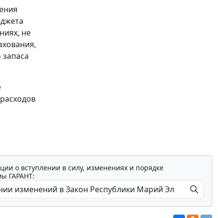
нения
юджета
ниях, не
ахования,
 запаса
е
м расходов
ции о вступлении в силу, изменениях и порядке
мы ГАРАНТ: