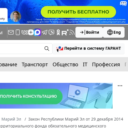
м
Войти
Eng
Перейти в систему ГАРАНТ
ование
Транспорт
Общество
IT
Профессия
П
а Марий Эл
Закон Республики Марий Эл от 29 декабря 2014
территориального фонда обязательного медицинского