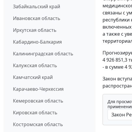
медицинског
Забайкальский край
связаны с 
Ивановская область
республики 
включенных 
Иркутская область
а также с у
территориа
Кабардино-Балкария
Прогнозиру
Калининградская область
4 926 851,3 
Калужская область
- в сумме 4 9
Камчатский край
Закон вступ
распростран
Карачаево-Черкессия
Кемеровская область
Для просмо
применения
Кировская область
Костромская область