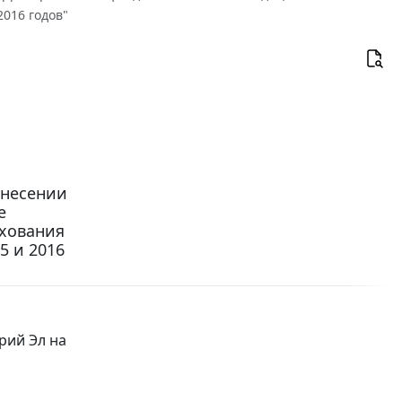
2016 годов"
внесении
е
ахования
5 и 2016
рий Эл на