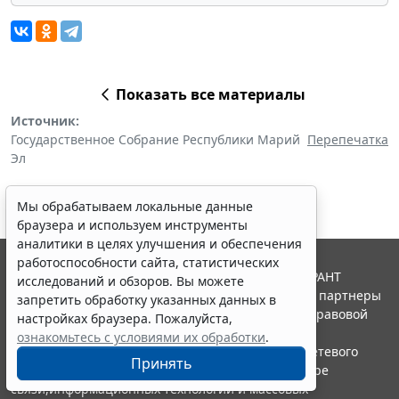
Показать все материалы
Источник:
Государственное Собрание Республики Марий
Перепечатка
Эл
Мы обрабатываем локальные данные
браузера и используем инструменты
аналитики в целях улучшения и обеспечения
работоспособности сайта, статистических
© ООО "НПП "ГАРАНТ-СЕРВИС", 2026. Система ГАРАНТ
исследований и обзоров. Вы можете
выпускается с 1990 года. Компания "Гарант" и ее партнеры
запретить обработку указанных данных в
являются участниками Российской ассоциации правовой
настройках браузера. Пожалуйста,
информации ГАРАНТ.
ознакомьтесь с условиями их обработки
.
Портал ГАРАНТ.РУ зарегистрирован в качестве сетевого
Принять
издания Федеральной службой по надзору в сфере
связи,информационных технологий и массовых