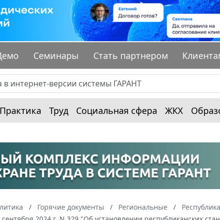
Демо
Семинары
Стать партнером
Клиента
Практика
Труд
Социальная сфера
ЖКХ
Образ
алитика
Горячие документы
Региональные
Республик
 сентября 2024 г. N 329 "Об установлении республиканских ст