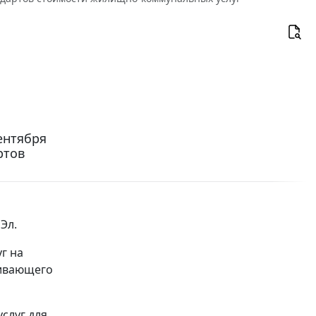
ентября
ртов
Эл.
г на
живающего
слуг для