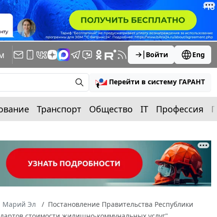
м
Войти
Eng
Перейти в систему ГАРАНТ
ование
Транспорт
Общество
IT
Профессия
П
а Марий Эл
Постановление Правительства Республики
андартов стоимости жилищно-коммунальных услуг"