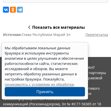
Показать все материалы
Источник:
Глава Республики Марий Эл
Перепечатка
Мы обрабатываем локальные данные
браузера и используем инструменты
аналитики в целях улучшения и обеспечения
работоспособности сайта, статистических
© ООО "НПП "ГАРАНТ-СЕРВИС", 2026. Система ГАРАНТ
исследований и обзоров. Вы можете
выпускается с 1990 года. Компания "Гарант" и ее партнеры
запретить обработку указанных данных в
являются участниками Российской ассоциации правовой
настройках браузера. Пожалуйста,
информации ГАРАНТ.
ознакомьтесь с условиями их обработки
.
Портал ГАРАНТ.РУ зарегистрирован в качестве сетевого
Принять
издания Федеральной службой по надзору в сфере
связи,информационных технологий и массовых
коммуникаций (Роскомнадзором), Эл № ФС77-58365 от 18
июня 2014 года.