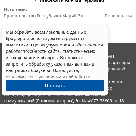
Показать все материалы
Источник:
Правительство Республики Марий Эл
Перепечатка
Мы обрабатываем локальные данные
браузера и используем инструменты
аналитики в целях улучшения и обеспечения
работоспособности сайта, статистических
© ООО "НПП "ГАРАНТ-СЕРВИС", 2026. Система ГАРАНТ
исследований и обзоров. Вы можете
выпускается с 1990 года. Компания "Гарант" и ее партнеры
запретить обработку указанных данных в
являются участниками Российской ассоциации правовой
настройках браузера. Пожалуйста,
информации ГАРАНТ.
ознакомьтесь с условиями их обработки
.
Портал ГАРАНТ.РУ зарегистрирован в качестве сетевого
Принять
издания Федеральной службой по надзору в сфере
связи,информационных технологий и массовых
коммуникаций (Роскомнадзором), Эл № ФС77-58365 от 18
июня 2014 года.
16+
Контакты
8-800-200-88-88