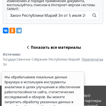
изменениях и порядке применения документа,
воспользуйтесь поиском в Интернет-версии системы
ГАРАНТ:
Показать все материалы
Источник:
Государственное Собрание Республики Марий
Перепечатка
Эл
Мы обрабатываем локальные данные
браузера и используем инструменты
аналитики в целях улучшения и обеспечения
работоспособности сайта, статистических
© ООО "НПП "ГАРАНТ-СЕРВИС", 2026. Система ГАРАНТ
исследований и обзоров. Вы можете
выпускается с 1990 года. Компания "Гарант" и ее партнеры
запретить обработку указанных данных в
являются участниками Российской ассоциации правовой