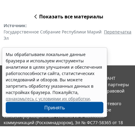
Показать все материалы
Источник:
Государственное Собрание Республики Марий
Перепечатка
Эл
Мы обрабатываем локальные данные
браузера и используем инструменты
аналитики в целях улучшения и обеспечения
работоспособности сайта, статистических
© ООО "НПП "ГАРАНТ-СЕРВИС", 2026. Система ГАРАНТ
исследований и обзоров. Вы можете
выпускается с 1990 года. Компания "Гарант" и ее партнеры
запретить обработку указанных данных в
являются участниками Российской ассоциации правовой
настройках браузера. Пожалуйста,
информации ГАРАНТ.
ознакомьтесь с условиями их обработки
.
Портал ГАРАНТ.РУ зарегистрирован в качестве сетевого
Принять
издания Федеральной службой по надзору в сфере
связи,информационных технологий и массовых
коммуникаций (Роскомнадзором), Эл № ФС77-58365 от 18
июня 2014 года.