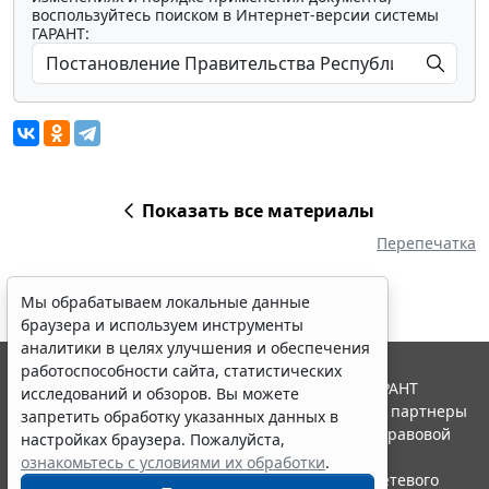
воспользуйтесь поиском в Интернет-версии системы
ГАРАНТ:
Показать все материалы
Перепечатка
Мы обрабатываем локальные данные
браузера и используем инструменты
аналитики в целях улучшения и обеспечения
работоспособности сайта, статистических
© ООО "НПП "ГАРАНТ-СЕРВИС", 2026. Система ГАРАНТ
исследований и обзоров. Вы можете
выпускается с 1990 года. Компания "Гарант" и ее партнеры
запретить обработку указанных данных в
являются участниками Российской ассоциации правовой
настройках браузера. Пожалуйста,
информации ГАРАНТ.
ознакомьтесь с условиями их обработки
.
Портал ГАРАНТ.РУ зарегистрирован в качестве сетевого