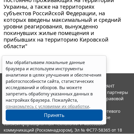
постоянно проживающих на территории
Украины, а также на территориях
субъектов Российской Федерации, на
которых введены максимальный и средний
уровни реагирования, вынужденно
покинувших жилые помещения и
прибывших на территорию Кировской
области"
Мы обрабатываем локальные данные
браузера и используем инструменты
аналитики в целях улучшения и обеспечения
работоспособности сайта, статистических
© ООО "НПП "ГАРАНТ-СЕРВИС", 2026. Система ГАРАНТ
исследований и обзоров. Вы можете
выпускается с 1990 года. Компания "Гарант" и ее партнеры
запретить обработку указанных данных в
являются участниками Российской ассоциации правовой
настройках браузера. Пожалуйста,
информации ГАРАНТ.
ознакомьтесь с условиями их обработки
.
Портал ГАРАНТ.РУ зарегистрирован в качестве сетевого
Принять
издания Федеральной службой по надзору в сфере
связи,информационных технологий и массовых
коммуникаций (Роскомнадзором), Эл № ФС77-58365 от 18