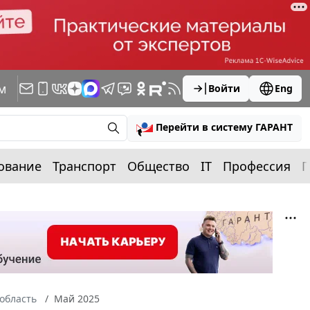
м
Войти
Eng
Перейти в систему ГАРАНТ
ование
Транспорт
Общество
IT
Профессия
П
область
Май 2025