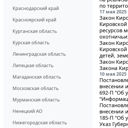
по террит
Краснодарский край
17 мая 2025
Закон Киро
Красноярский край
Кировской
ресурсов 
Курганская область
охотничьих
Курская область
Закон Киро
Кировской
Ленинградская область
детей, зем
Закон Киро
Липецкая область
Закона Ки
10 мая 2025
Магаданская область
Постановле
внесении и
Московская область
692-П "Об
"Информац
Мурманская область
Постановле
Ненецкий АО
внесении и
185-П "Об
Нижегородская область
Указ Губер