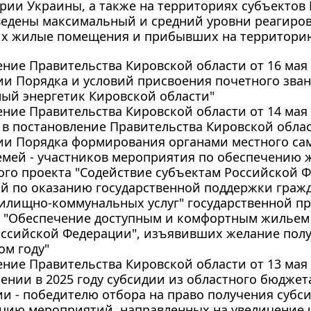
рии Украины, а также на территориях субъектов
ведены максимальный и средний уровни реагиро
х жилые помещения и прибывших на территорию
ние Правительства Кировской области от 16 мая 2
и Порядка и условий присвоения почетного зва
ый энергетик Кировской области"
ние Правительства Кировской области от 14 мая 2
в постановление Правительства Кировской област
ии Порядка формирования органами местного са
емей - участников мероприятия по обеспечению
ого проекта "Содействие субъектам Российской 
й по оказанию государственной поддержки граж
жилищно-коммунальных услуг" государственной п
 "Обеспечение доступным и комфортным жильем
оссийской Федерации", изъявивших желание полу
ом году"
ние Правительства Кировской области от 13 мая 2
ении в 2025 году субсидии из областного бюдже
и - победителю отбора на право получения субс
цию мероприятий, направленных на увеличение 