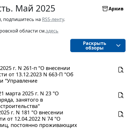
ть. Май 2025
Архив
, подпишитесь на 
RSS-ленту
.
ровской области
см.
здесь
Раскрыть
обзоры
025 г. N 261-п "О внесении
и от 13.12.2023 N 663-П "Об
и "Управление
 марта 2025 г. N 23 "О
ряда, занятого в
 строительства"
25 г. N 181 "О внесении
 от 12.04.2022 N 74 "О
лиц, постоянно проживающих