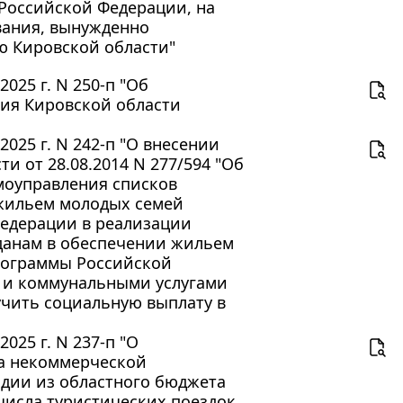
 Российской Федерации, на
вания, вынужденно
 Кировской области"
025 г. N 250-п "Об
ния Кировской области
025 г. N 242-п "О внесении
и от 28.08.2014 N 277/594 "Об
моуправления списков
 жильем молодых семей
Федерации в реализации
данам в обеспечении жильем
рограммы Российской
 и коммунальными услугами
чить социальную выплату в
025 г. N 237-п "О
та некоммерческой
идии из областного бюджета
числа туристических поездок