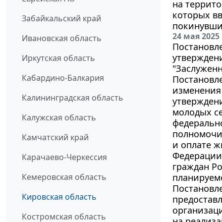
на террито
которых в
Забайкальский край
покинувши
24 мая 2025
Ивановская область
Постановле
утверждени
Иркутская область
"Заслуженн
Кабардино-Балкария
Постановле
изменения 
Калининградская область
утвержден
молодых с
Калужская область
федеральн
полномочи
Камчатский край
и оплате 
Федерации
Карачаево-Черкессия
граждан Р
Кемеровская область
планируем
Постановле
Кировская область
предоставл
организаци
Костромская область
на реализа