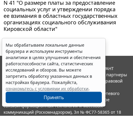
N 41 "О размере платы за предоставление
социальных услуг и утверждении порядка
ее взимания в областных государственных
организациях социального обслуживания
Кировской области"
Мы обрабатываем локальные данные
браузера и используем инструменты
аналитики в целях улучшения и обеспечения
работоспособности сайта, статистических
© ООО "НПП "ГАРАНТ-СЕРВИС", 2026. Система ГАРАНТ
исследований и обзоров. Вы можете
выпускается с 1990 года. Компания "Гарант" и ее партнеры
запретить обработку указанных данных в
являются участниками Российской ассоциации правовой
настройках браузера. Пожалуйста,
информации ГАРАНТ.
ознакомьтесь с условиями их обработки
.
Портал ГАРАНТ.РУ зарегистрирован в качестве сетевого
Принять
издания Федеральной службой по надзору в сфере
связи,информационных технологий и массовых
коммуникаций (Роскомнадзором), Эл № ФС77-58365 от 18
июня 2014 года.
16+