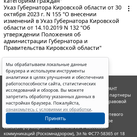
категориям граждан"
Указ Губернатора Кировской области от 30
октября 2023 г. N 155 "О внесении
изменений в Указ Губернатора Кировской
области от 14.10.2019 N 132 "Об
утверждении Положения об
администрации Губернатора и
Правительства Кировской области"
Мы обрабатываем локальные данные
браузера и используем инструменты
аналитики в целях улучшения и обеспечения
работоспособности сайта, статистических
© ООО "НПП "ГАРАНТ-СЕРВИС", 2026. Система ГАРАНТ
исследований и обзоров. Вы можете
выпускается с 1990 года. Компания "Гарант" и ее партнеры
запретить обработку указанных данных в
являются участниками Российской ассоциации правовой
настройках браузера. Пожалуйста,
информации ГАРАНТ.
ознакомьтесь с условиями их обработки
.
Портал ГАРАНТ.РУ зарегистрирован в качестве сетевого
Принять
издания Федеральной службой по надзору в сфере
связи,информационных технологий и массовых
коммуникаций (Роскомнадзором), Эл № ФС77-58365 от 18