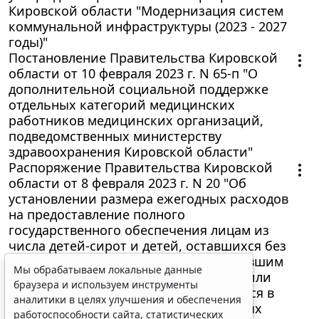
Кировской области "Модернизация систем
коммунальной инфраструктуры (2023 - 2027
годы)"
Постановление Правительства Кировской
области от 10 февраля 2023 г. N 65-п "О
дополнительной социальной поддержке
отдельных категорий медицинских
работников медицинских организаций,
подведомственных министерству
здравоохранения Кировской области"
Распоряжение Правительства Кировской
области от 8 февраля 2023 г. N 20 "Об
установлении размера ежегодных расходов
на предоставление полного
государственного обеспечения лицам из
числа детей-сирот и детей, оставшихся без
попечения родителей, лицам, потерявшим
Мы обрабатываем локальные данные
в период обучения обоих родителей или
браузера и используем инструменты
единственного родителя, обучающимся в
аналитики в целях улучшения и обеспечения
муниципальных общеобразовательных
работоспособности сайта, статистических