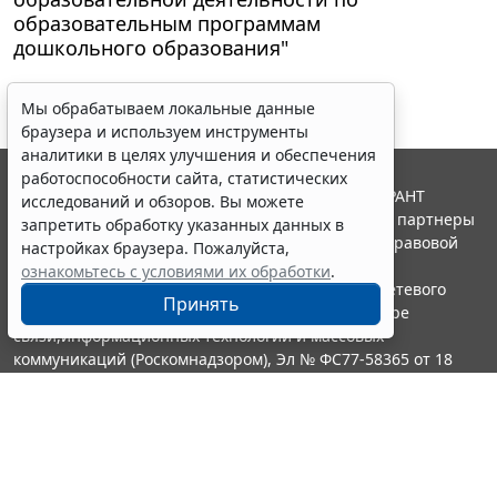
образовательным программам
дошкольного образования"
Мы обрабатываем локальные данные
браузера и используем инструменты
аналитики в целях улучшения и обеспечения
работоспособности сайта, статистических
© ООО "НПП "ГАРАНТ-СЕРВИС", 2026. Система ГАРАНТ
исследований и обзоров. Вы можете
выпускается с 1990 года. Компания "Гарант" и ее партнеры
запретить обработку указанных данных в
являются участниками Российской ассоциации правовой
настройках браузера. Пожалуйста,
информации ГАРАНТ.
ознакомьтесь с условиями их обработки
.
Портал ГАРАНТ.РУ зарегистрирован в качестве сетевого
Принять
издания Федеральной службой по надзору в сфере
связи,информационных технологий и массовых
коммуникаций (Роскомнадзором), Эл № ФС77-58365 от 18
июня 2014 года.
16+
Контакты
8-800-200-88-88