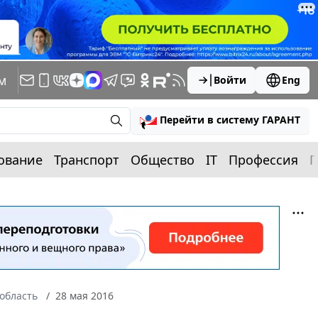
м
Войти
Eng
Перейти в систему ГАРАНТ
ование
Транспорт
Общество
IT
Профессия
П
область
28 мая 2016