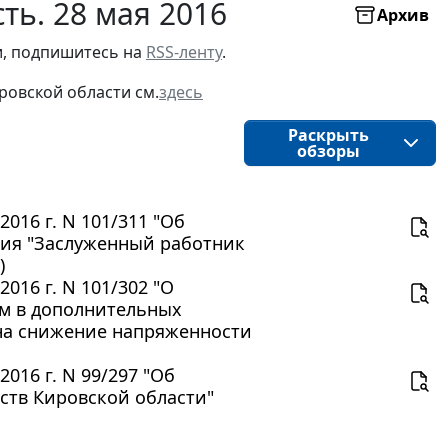
ть. 28 мая 2016
Архив
, подпишитесь на 
RSS-ленту
.
ровской области
см.
здесь
Раскрыть
обзоры
016 г. N 101/311 "Об
ния "Заслуженный работник
)
016 г. N 101/302 "О
м в дополнительных
 на снижение напряженности
016 г. N 99/297 "Об
ств Кировской области"